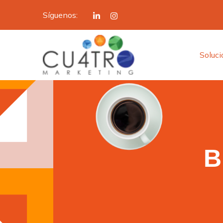
Síguenos:
Soluc
B