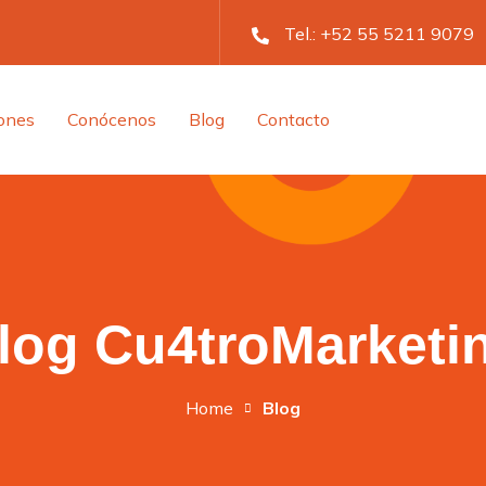
Tel.:
+52 55 5211 9079
iones
Conócenos
Blog
Contacto
log Cu4troMarketi
Home
Blog