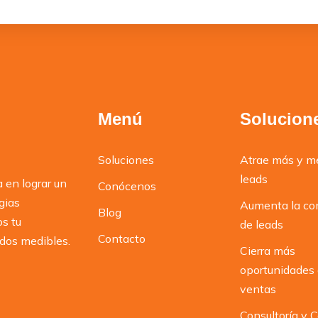
Menú
Solucion
Soluciones
Atrae más y m
leads
 en lograr un
Conócenos
gias
Aumenta la co
Blog
s tu
de leads
Contacto
dos medibles.
Cierra más
oportunidades
ventas
Consultoría y 