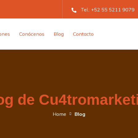
Tel.:
+52 55 5211 9079
iones
Conócenos
Blog
Contacto
og de Cu4tromarket
Home
Blog