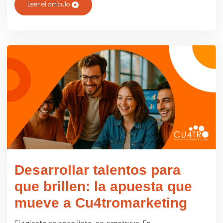
Leer el artículo
dic 9 2025
Desarrollar talentos para
que brillen: la apuesta que
mueve a Cu4tromarketing
El talento no nace listo, se construye En